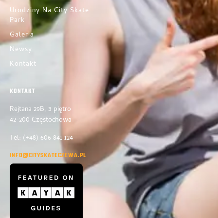
Urodziny Na City Skate
Park
Galeria
Newsy
Kontakt
KONTAKT
Rejtana 29B, 3 piętro
42-200 Częstochowa
Tel: (+48) 606 841 124
INFO@CITYSKATECZEWA.PL