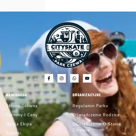
NAWIGACJA
ORGANIZACYJNE
Strona Główna
Regulamin Parku
Terminy I Ceny
Oświadczenie Rodzica
Nasza Ekipa
Oświadczenie O Stanie
Zdrowia
Szkółki